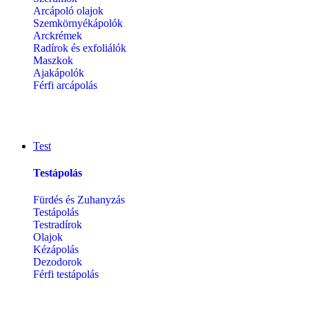
Arcápoló olajok
Szemkörnyékápolók
Arckrémek
Radírok és exfoliálók
Maszkok
Ajakápolók
Férfi arcápolás
Test
Testápolás
Fürdés és Zuhanyzás
Testápolás
Testradírok
Olajok
Kézápolás
Dezodorok
Férfi testápolás