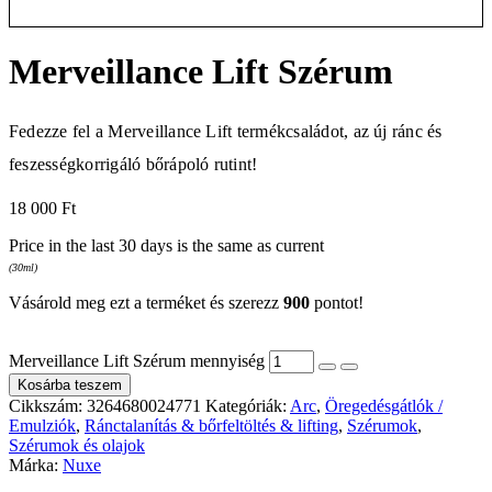
Merveillance Lift Szérum
Fedezze fel a Merveillance Lift termékcsaládot, az új ránc és
feszességkorrigáló bőrápoló rutint!
18 000
Ft
Price in the last 30 days is the same as current
(30ml)
Vásárold meg ezt a terméket és szerezz
900
pontot!
Merveillance Lift Szérum mennyiség
Kosárba teszem
Cikkszám:
3264680024771
Kategóriák:
Arc
,
Öregedésgátlók /
Emulziók
,
Ránctalanítás & bőrfeltöltés & lifting
,
Szérumok
,
Szérumok és olajok
Márka:
Nuxe