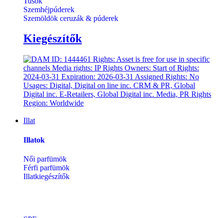
Tusok
Szemhéjpúderek
Szemöldök ceruzák & púderek
Kiegészítők
Illat
Illatok
Női parfümök
Férfi parfümök
Illatkiegészítők