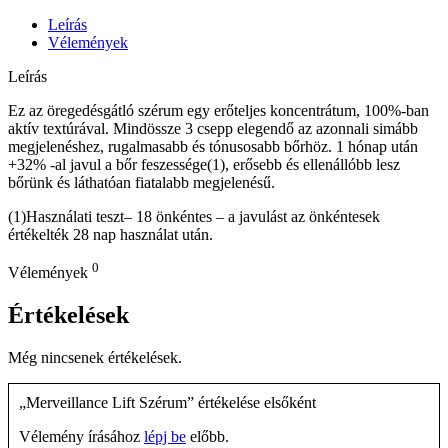
Leírás
Vélemények
Leírás
Ez az öregedésgátló szérum egy erőteljes koncentrátum, 100%-ban
aktív textúrával. Mindössze 3 csepp elegendő az azonnali simább
megjelenéshez, rugalmasabb és tónusosabb bőrhöz. 1 hónap után
+32% -al javul a bőr feszessége(1), erősebb és ellenállóbb lesz
bőrünk és láthatóan fiatalabb megjelenésű.
(1)Használati teszt– 18 önkéntes – a javulást az önkéntesek
értékelték 28 nap használat után.
0
Vélemények
Értékelések
Még nincsenek értékelések.
„Merveillance Lift Szérum” értékelése elsőként
Vélemény írásához
lépj be
előbb.