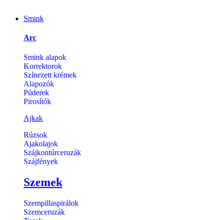
Smink
Arc
Smink alapok
Korrektorok
Színezett krémek
Alapozók
Púderek
Pirosítók
Ajkak
Rúzsok
Ajakolajok
Szájkontúrceruzák
Szájfények
Szemek
Szempillaspirálok
Szemceruzák