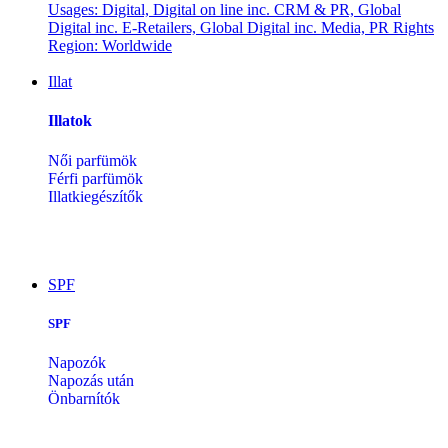
Illat
Illatok
Női parfümök
Férfi parfümök
Illatkiegészítők
SPF
SPF
Napozók
Napozás után
Önbarnítók