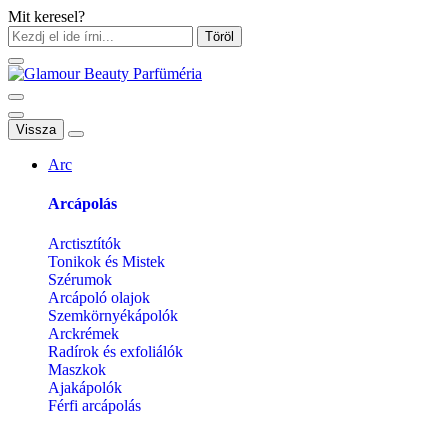
Mit keresel?
Töröl
Vissza
Arc
Arcápolás
Arctisztítók
Tonikok és Mistek
Szérumok
Arcápoló olajok
Szemkörnyékápolók
Arckrémek
Radírok és exfoliálók
Maszkok
Ajakápolók
Férfi arcápolás