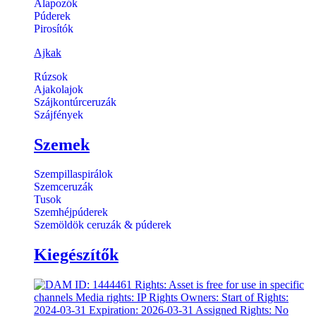
Alapozók
Púderek
Pirosítók
Ajkak
Rúzsok
Ajakolajok
Szájkontúrceruzák
Szájfények
Szemek
Szempillaspirálok
Szemceruzák
Tusok
Szemhéjpúderek
Szemöldök ceruzák & púderek
Kiegészítők