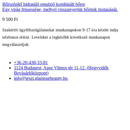
Bőrszépítő hidratáló emulzió kombinált bőrre
Egy virág frissessége, mellyel visszanyerjük bőrünk tisztaságát.
9 500
Ft
Szakértői ügyfélszolgálatunkat munkanapokon 9-17 óra között tudja
telefonon elérni. Leveleket a legkésőbb következő munkanapon
megválaszoljuk.
+36-20-438-33-81
1124 Budapest, Apor Vilmos tér 11-12. (Hegyvidék
Bevásárlóközpont)
info@teszt.glamourbeauty.hu