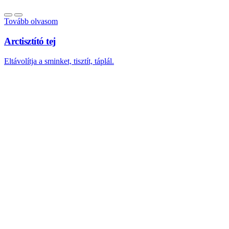
Tovább olvasom
Arctisztító tej
Eltávolítja a sminket, tisztít, táplál.