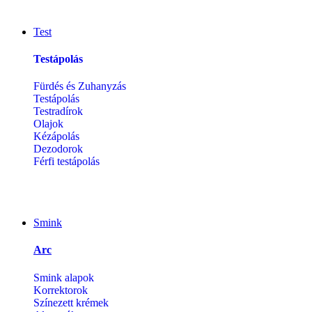
Test
Testápolás
Fürdés és Zuhanyzás
Testápolás
Testradírok
Olajok
Kézápolás
Dezodorok
Férfi testápolás
Smink
Arc
Smink alapok
Korrektorok
Színezett krémek