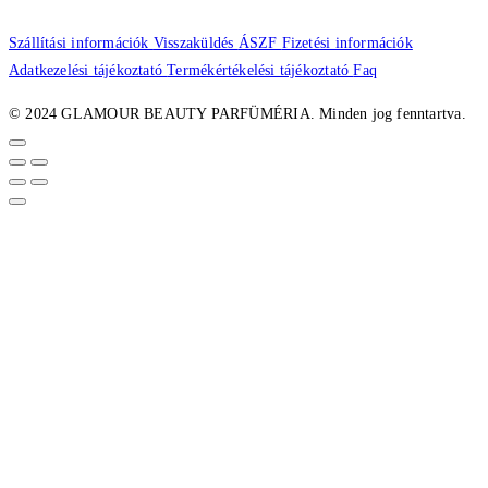
Szállítási információk
Visszaküldés
ÁSZF
Fizetési információk
Adatkezelési tájékoztató
Termékértékelési tájékoztató
Faq
© 2024 GLAMOUR BEAUTY PARFÜMÉRIA. Minden jog fenntartva.