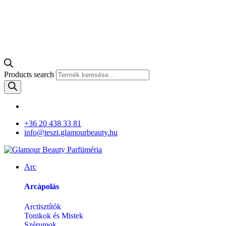
Products search
+36 20 438 33 81
info@teszt.glamourbeauty.hu
Arc
Arcápolás
Arctisztítók
Tonikok és Mistek
Szérumok