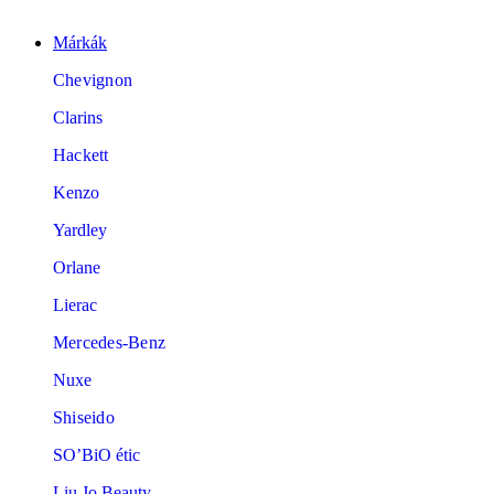
Márkák
Chevignon
Clarins
Hackett
Kenzo
Yardley
Orlane
Lierac
Mercedes-Benz
Nuxe
Shiseido
SO’BiO étic
Liu Jo Beauty