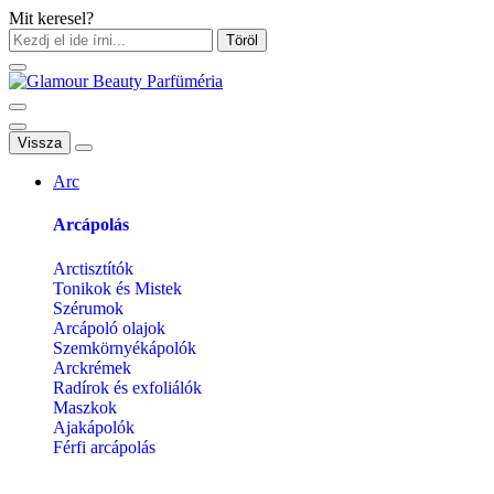
Mit keresel?
Töröl
Vissza
Arc
Arcápolás
Arctisztítók
Tonikok és Mistek
Szérumok
Arcápoló olajok
Szemkörnyékápolók
Arckrémek
Radírok és exfoliálók
Maszkok
Ajakápolók
Férfi arcápolás