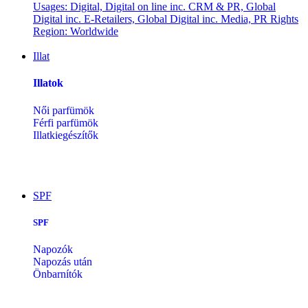
Illat
Illatok
Női parfümök
Férfi parfümök
Illatkiegészítők
SPF
SPF
Napozók
Napozás után
Önbarnítók