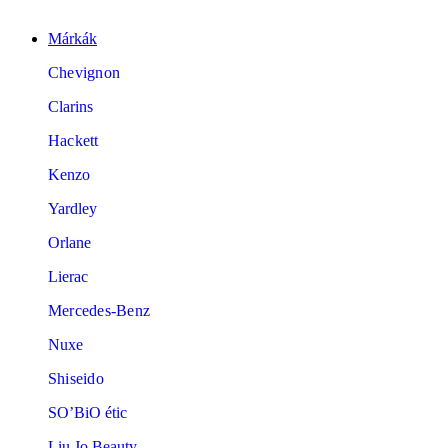
Márkák
Chevignon
Clarins
Hackett
Kenzo
Yardley
Orlane
Lierac
Mercedes-Benz
Nuxe
Shiseido
SO’BiO étic
Liu Jo Beauty