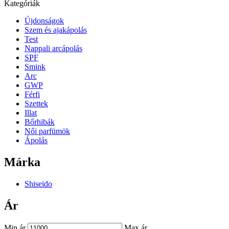
Kategóriák
Újdonságok
Szem és ajakápolás
Test
Nappali arcápolás
SPF
Smink
Arc
GWP
Férfi
Szettek
Illat
Bőrhibák
Női parfümök
Ápolás
Márka
Shiseido
Ár
Min ár
Max ár