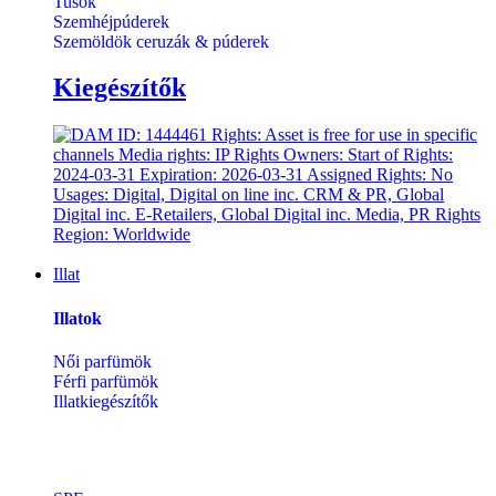
Tusok
Szemhéjpúderek
Szemöldök ceruzák & púderek
Kiegészítők
Illat
Illatok
Női parfümök
Férfi parfümök
Illatkiegészítők