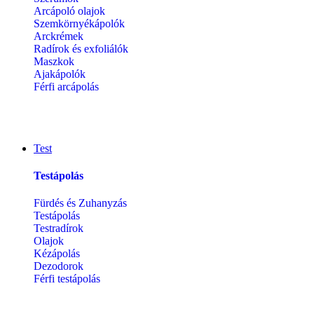
Arcápoló olajok
Szemkörnyékápolók
Arckrémek
Radírok és exfoliálók
Maszkok
Ajakápolók
Férfi arcápolás
Test
Testápolás
Fürdés és Zuhanyzás
Testápolás
Testradírok
Olajok
Kézápolás
Dezodorok
Férfi testápolás