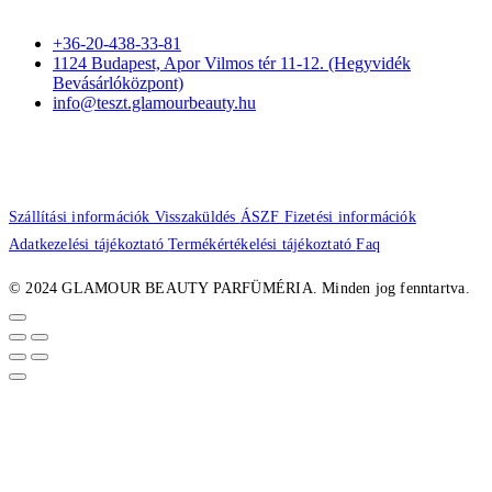
+36-20-438-33-81
1124 Budapest, Apor Vilmos tér 11-12. (Hegyvidék
Bevásárlóközpont)
info@teszt.glamourbeauty.hu
Szállítási információk
Visszaküldés
ÁSZF
Fizetési információk
Adatkezelési tájékoztató
Termékértékelési tájékoztató
Faq
© 2024 GLAMOUR BEAUTY PARFÜMÉRIA. Minden jog fenntartva.