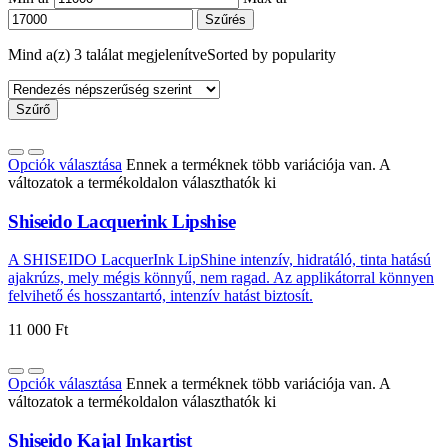
Szűrés
Mind a(z) 3 találat megjelenítve
Sorted by popularity
Szűrő
Opciók választása
Ennek a terméknek több variációja van. A
változatok a termékoldalon választhatók ki
Shiseido Lacquerink Lipshise
A SHISEIDO LacquerInk LipShine intenzív, hidratáló, tinta hatású
ajakrúzs, mely mégis könnyű, nem ragad. Az applikátorral könnyen
felvihető és hosszantartó, intenzív hatást biztosít.
11 000
Ft
Opciók választása
Ennek a terméknek több variációja van. A
változatok a termékoldalon választhatók ki
Shiseido Kajal Inkartist