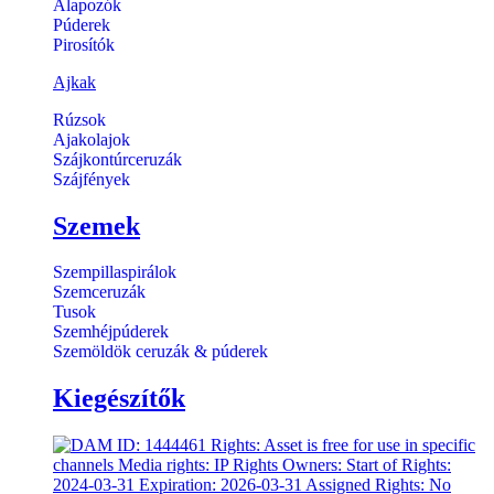
Alapozók
Púderek
Pirosítók
Ajkak
Rúzsok
Ajakolajok
Szájkontúrceruzák
Szájfények
Szemek
Szempillaspirálok
Szemceruzák
Tusok
Szemhéjpúderek
Szemöldök ceruzák & púderek
Kiegészítők