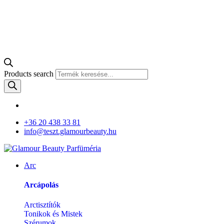
Products search
+36 20 438 33 81
info@teszt.glamourbeauty.hu
Arc
Arcápolás
Arctisztítók
Tonikok és Mistek
Szérumok