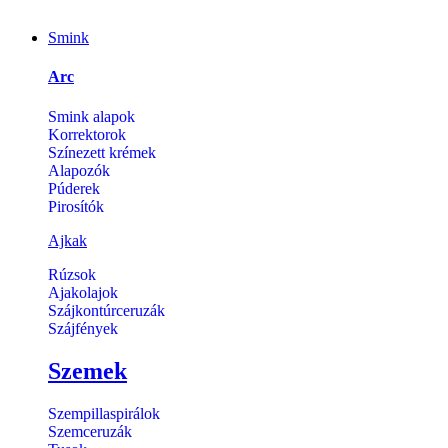
Smink
Arc
Smink alapok
Korrektorok
Színezett krémek
Alapozók
Púderek
Pirosítók
Ajkak
Rúzsok
Ajakolajok
Szájkontúrceruzák
Szájfények
Szemek
Szempillaspirálok
Szemceruzák