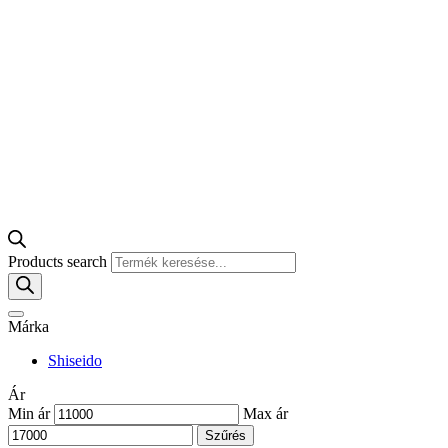
Products search
Márka
Shiseido
Ár
Min ár
Max ár
Szűrés