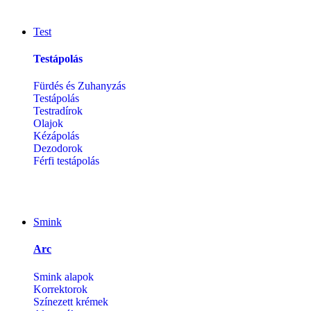
Test
Testápolás
Fürdés és Zuhanyzás
Testápolás
Testradírok
Olajok
Kézápolás
Dezodorok
Férfi testápolás
Smink
Arc
Smink alapok
Korrektorok
Színezett krémek