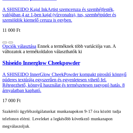
A SHISEIDO Kajal InkArtist szemceruza és szemhéjfesték,
valójában 4 az 1-ben kajal (vízvonalra), tus, szemhéjpúder és
szemöldök kiemelő ceruza is egyben.
11 000
Ft
Opciók választása
Ennek a terméknek több variációja van. A
változatok a termékoldalon választhatók ki
Shiseido Innerglow Cheekpowder
A SHISEIDO InnerGlow CheekPowder kompakt pirosító könnyű
púderes textúrája egyszerűen és egyenletesen vihető fel.
Rétegezhető, könnyű használat és természetesen ragyogó hatás. 8
árnyalatban kapható.
17 000
Ft
Szakértői ügyfélszolgálatunkat munkanapokon 9-17 óra között tudja
telefonon elérni. Leveleket a legkésőbb következő munkanapon
megválaszoljuk.