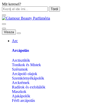
Mit keresel?
Töröl
Vissza
Arc
Arcápolás
Arctisztítók
Tonikok és Mistek
Szérumok
Arcápoló olajok
Szemkörnyékápolók
Arckrémek
Radírok és exfoliálók
Maszkok
Ajakápolók
Férfi arcápolás