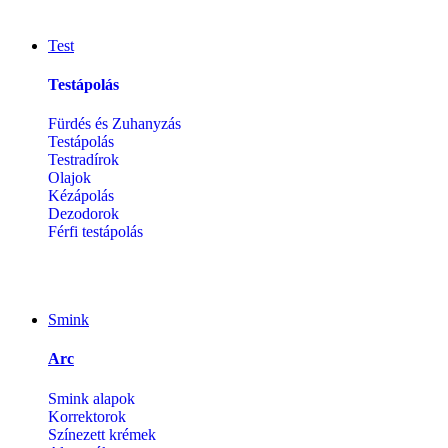
Test
Testápolás
Fürdés és Zuhanyzás
Testápolás
Testradírok
Olajok
Kézápolás
Dezodorok
Férfi testápolás
Smink
Arc
Smink alapok
Korrektorok
Színezett krémek