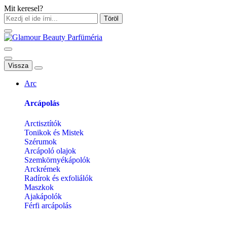
Mit keresel?
Töröl
Vissza
Arc
Arcápolás
Arctisztítók
Tonikok és Mistek
Szérumok
Arcápoló olajok
Szemkörnyékápolók
Arckrémek
Radírok és exfoliálók
Maszkok
Ajakápolók
Férfi arcápolás