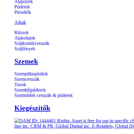
Alapozók
Púderek
Pirosítók
Ajkak
Rúzsok
Ajakolajok
Szájkontúrceruzák
Szájfények
Szemek
Szempillaspirálok
Szemceruzák
Tusok
Szemhéjpúderek
Szemöldök ceruzák & púderek
Kiegészítők