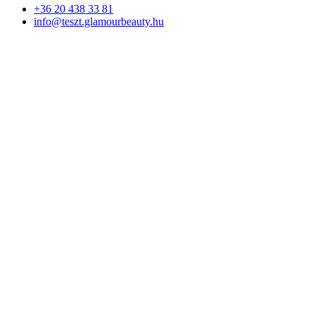
+36 20 438 33 81
info@teszt.glamourbeauty.hu