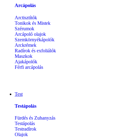
Arcápolás
Arctisztítók
Tonikok és Mistek
Szérumok
Arcápoló olajok
Szemkörnyékápolók
Arckrémek
Radírok és exfoliálók
Maszkok
Ajakápolók
Férfi arcápolás
Test
Testápolás
Fürdés és Zuhanyzás
Testápolás
Testradírok
Olajok