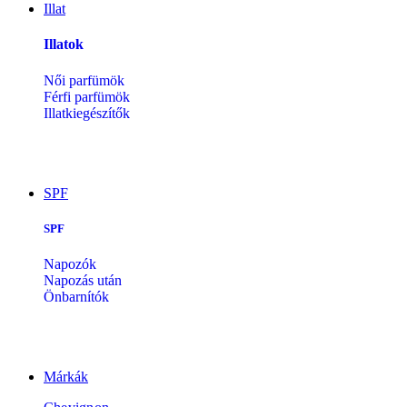
Illat
Illatok
Női parfümök
Férfi parfümök
Illatkiegészítők
SPF
SPF
Napozók
Napozás után
Önbarnítók
Márkák