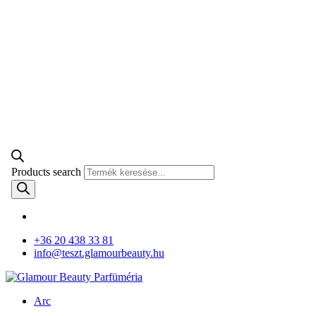
Products search
+36 20 438 33 81
info@teszt.glamourbeauty.hu
Arc