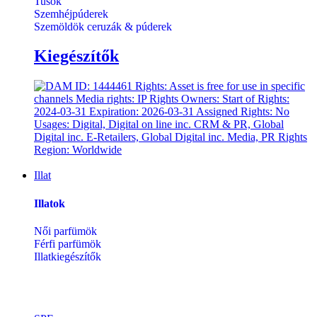
Tusok
Szemhéjpúderek
Szemöldök ceruzák & púderek
Kiegészítők
Illat
Illatok
Női parfümök
Férfi parfümök
Illatkiegészítők