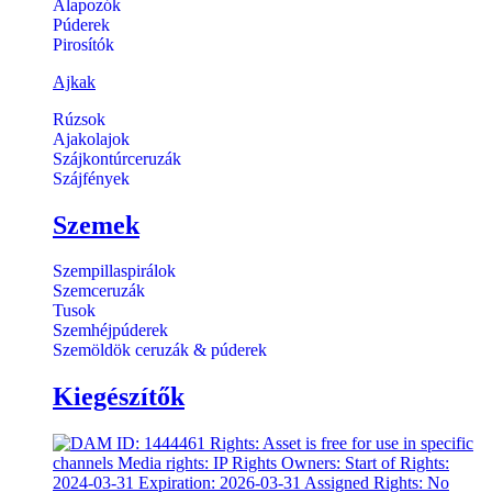
Alapozók
Púderek
Pirosítók
Ajkak
Rúzsok
Ajakolajok
Szájkontúrceruzák
Szájfények
Szemek
Szempillaspirálok
Szemceruzák
Tusok
Szemhéjpúderek
Szemöldök ceruzák & púderek
Kiegészítők