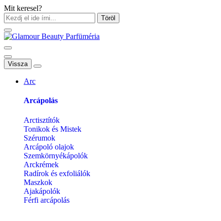
Mit keresel?
Töröl
Vissza
Arc
Arcápolás
Arctisztítók
Tonikok és Mistek
Szérumok
Arcápoló olajok
Szemkörnyékápolók
Arckrémek
Radírok és exfoliálók
Maszkok
Ajakápolók
Férfi arcápolás