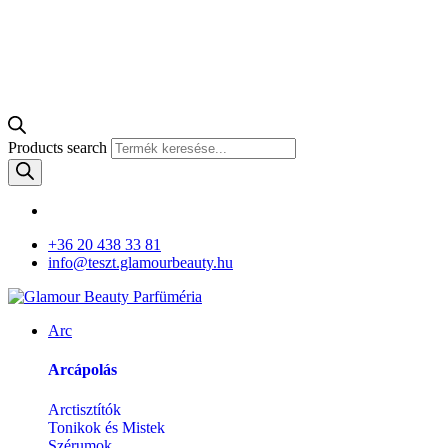
Products search
+36 20 438 33 81
info@teszt.glamourbeauty.hu
Arc
Arcápolás
Arctisztítók
Tonikok és Mistek
Szérumok