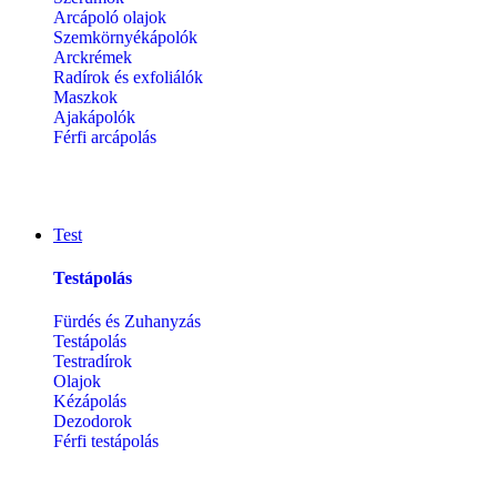
Arcápoló olajok
Szemkörnyékápolók
Arckrémek
Radírok és exfoliálók
Maszkok
Ajakápolók
Férfi arcápolás
Test
Testápolás
Fürdés és Zuhanyzás
Testápolás
Testradírok
Olajok
Kézápolás
Dezodorok
Férfi testápolás