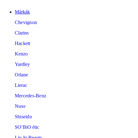
Márkák
Chevignon
Clarins
Hackett
Kenzo
Yardley
Orlane
Lierac
Mercedes-Benz
Nuxe
Shiseido
SO’BiO étic
Liu Jo Beauty