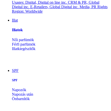
Illat
Illatok
Női parfümök
Férfi parfümök
Illatkiegészítők
SPF
SPF
Napozók
Napozás után
Önbarnítók