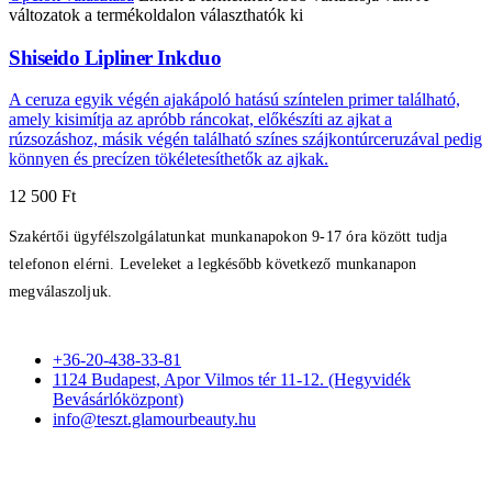
változatok a termékoldalon választhatók ki
Shiseido Lipliner Inkduo
A ceruza egyik végén ajakápoló hatású színtelen primer található,
amely kisimítja az apróbb ráncokat, előkészíti az ajkat a
rúzsozáshoz, másik végén található színes szájkontúrceruzával pedig
könnyen és precízen tökéletesíthetők az ajkak.
12 500
Ft
Szakértői ügyfélszolgálatunkat munkanapokon 9-17 óra között tudja
telefonon elérni. Leveleket a legkésőbb következő munkanapon
megválaszoljuk.
+36-20-438-33-81
1124 Budapest, Apor Vilmos tér 11-12. (Hegyvidék
Bevásárlóközpont)
info@teszt.glamourbeauty.hu