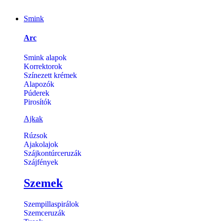
Smink
Arc
Smink alapok
Korrektorok
Színezett krémek
Alapozók
Púderek
Pirosítók
Ajkak
Rúzsok
Ajakolajok
Szájkontúrceruzák
Szájfények
Szemek
Szempillaspirálok
Szemceruzák