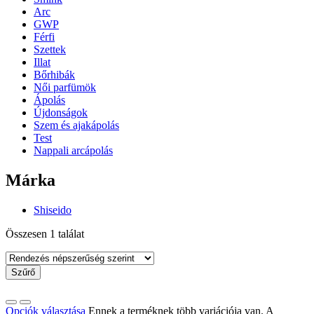
Arc
GWP
Férfi
Szettek
Illat
Bőrhibák
Női parfümök
Ápolás
Újdonságok
Szem és ajakápolás
Test
Nappali arcápolás
Márka
Shiseido
Összesen 1 találat
Szűrő
Opciók választása
Ennek a terméknek több variációja van. A