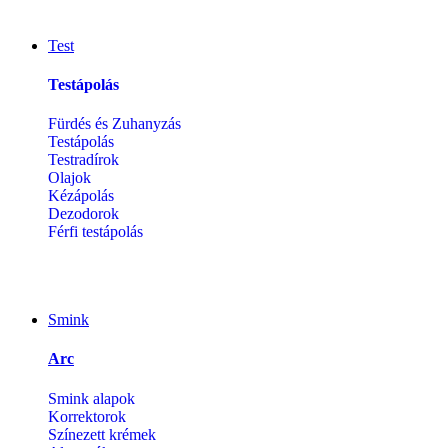
Test
Testápolás
Fürdés és Zuhanyzás
Testápolás
Testradírok
Olajok
Kézápolás
Dezodorok
Férfi testápolás
Smink
Arc
Smink alapok
Korrektorok
Színezett krémek