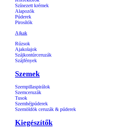
Színezett krémek
Alapozók
Púderek
Pirosítók
Ajkak
Rúzsok
Ajakolajok
Szájkontúrceruzák
Szájfények
Szemek
Szempillaspirálok
Szemceruzák
Tusok
Szemhéjpúderek
Szemöldök ceruzák & púderek
Kiegészítők