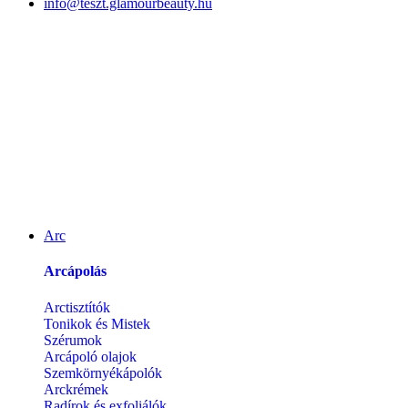
info@teszt.glamourbeauty.hu
Arc
Arcápolás
Arctisztítók
Tonikok és Mistek
Szérumok
Arcápoló olajok
Szemkörnyékápolók
Arckrémek
Radírok és exfoliálók