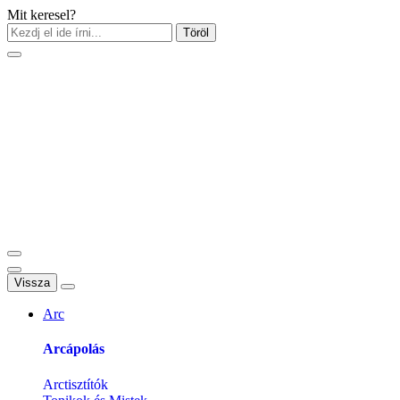
Mit keresel?
Töröl
Vissza
Arc
Arcápolás
Arctisztítók