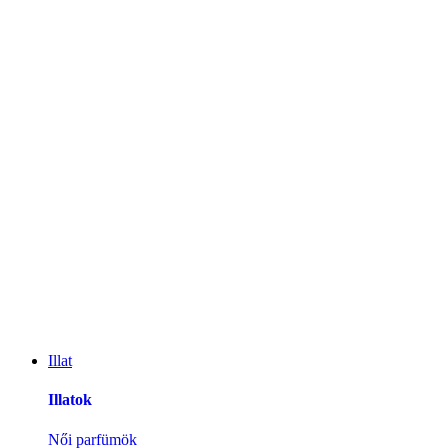
Illat
Illatok
Női parfümök