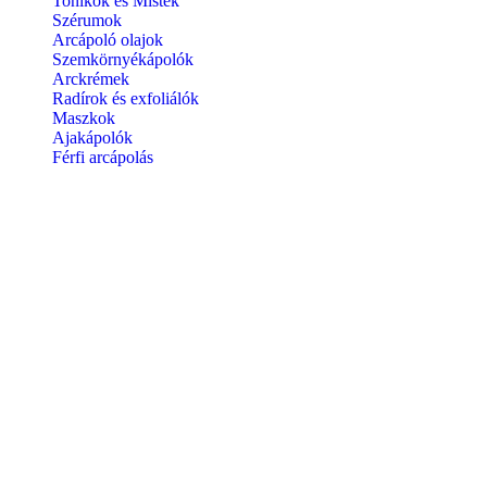
Tonikok és Mistek
Szérumok
Arcápoló olajok
Szemkörnyékápolók
Arckrémek
Radírok és exfoliálók
Maszkok
Ajakápolók
Férfi arcápolás