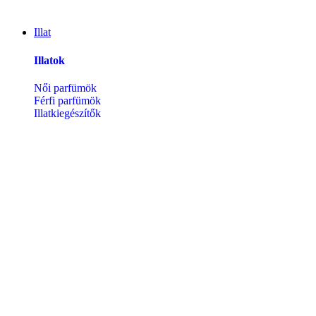
Illat
Illatok
Női parfümök
Férfi parfümök
Illatkiegészítők