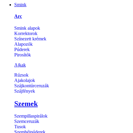
Smink
Arc
Smink alapok
Korrektorok
Színezett krémek
Alapozók
Púderek
Pirosítók
Ajkak
Rúzsok
Ajakolajok
Szájkontúrceruzák
Szájfények
Szemek
Szempillaspirálok
Szemceruzák
Tusok
Szemhéjpúderek