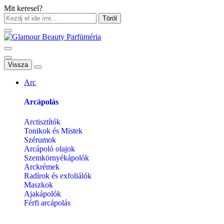
Mit keresel?
Töröl
Vissza
Arc
Arcápolás
Arctisztítók
Tonikok és Mistek
Szérumok
Arcápoló olajok
Szemkörnyékápolók
Arckrémek
Radírok és exfoliálók
Maszkok
Ajakápolók
Férfi arcápolás