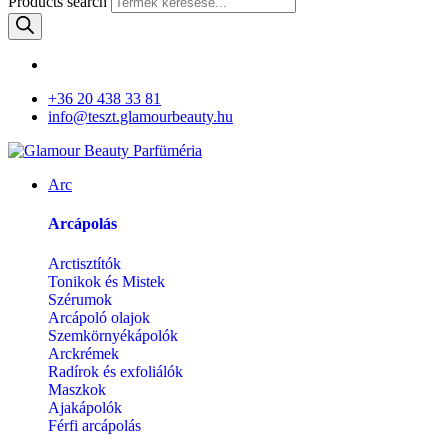
Products search
+36 20 438 33 81
info@teszt.glamourbeauty.hu
Arc
Arcápolás
Arctisztítók
Tonikok és Mistek
Szérumok
Arcápoló olajok
Szemkörnyékápolók
Arckrémek
Radírok és exfoliálók
Maszkok
Ajakápolók
Férfi arcápolás