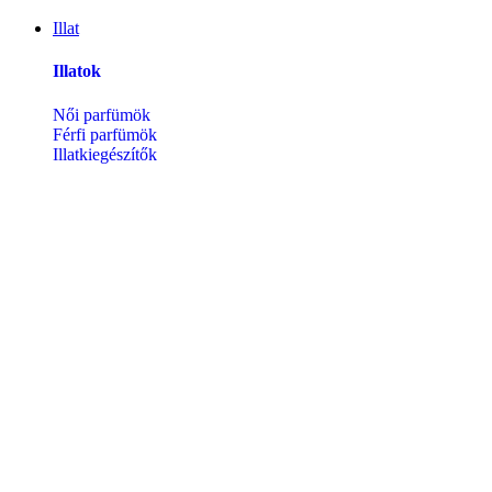
Illat
Illatok
Női parfümök
Férfi parfümök
Illatkiegészítők