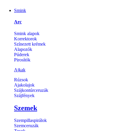
Smink
Arc
Smink alapok
Korrektorok
Színezett krémek
Alapozók
Púderek
Pirosítók
Ajkak
Rúzsok
Ajakolajok
Szájkontúrceruzák
Szájfények
Szemek
Szempillaspirálok
Szemceruzák
Tusok